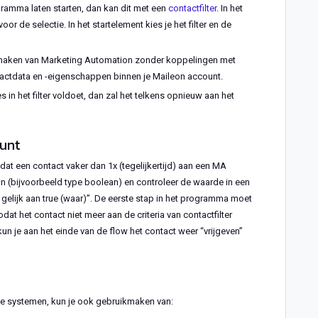
gramma laten starten, dan kan dit met een
contactfilter
. In het
voor de selectie. In het startelement kies je het filter en de
ruikmaken van Marketing Automation zonder koppelingen met
tactdata en -eigenschappen binnen je Maileon account.
s in het filter voldoet, dan zal het telkens opnieuw aan het
punt
dat een contact vaker dan 1x (tegelijkertijd) aan een MA
n (bijvoorbeeld type boolean) en controleer de waarde in een
iet gelijk aan true (waar)”. De eerste stap in het programma moet
dat het contact niet meer aan de criteria van contactfilter
kun je aan het einde van de flow het contact weer “vrijgeven”
erne systemen, kun je ook gebruikmaken van: