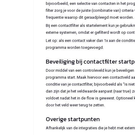
bijvoorbeeld, een selectie van contacten in het pro
filter zorg je voor de juiste (combinatie van) criteria 
frequentie waarop dit geraadpleegd moet worden.
Bij een contactfilter als startelement kun je geb
externe systemen, omdat er gefilterd wordt op con
Let op: als een contact vaker dan 1x aan de conditie
programma worden toegevoegd.
Beveiliging bij contactfilter start
Door middel van een controleveld kun je beveiligen 
programma start. Maak hiervoor een contactveld aa
conditie van je contactfilter, bijvoorbeeld als “is n
dan zijn dat je het veldwaarde aanpast (naar true) zo
voldoet nadat het in de flow is geweest. Optioneel 
door het veld weer terug te zetten.
Overige startpunten
Afhankelijk van de integraties die je hebt met ext