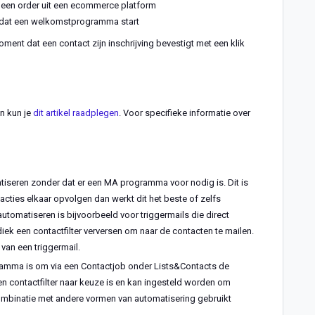
d een order uit een ecommerce platform
m dat een welkomstprogramma start
ent dat een contact zijn inschrijving bevestigt met een klik
n kun je
dit artikel raadplegen
. Voor specifieke informatie over
tiseren zonder dat er een MA programma voor nodig is. Dit is
acties elkaar opvolgen dan werkt dit het beste of zelfs
utomatiseren is bijvoorbeeld voor triggermails die direct
iek een contactfilter verversen om naar de contacten te mailen.
 van een triggermail.
amma is om via een Contactjob onder Lists&Contacts de
en contactfilter naar keuze is en kan ingesteld worden om
 combinatie met andere vormen van automatisering gebruikt