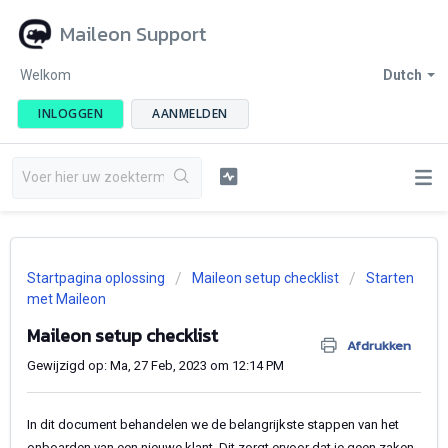
Maileon Support
Welkom
Dutch
INLOGGEN
AANMELDEN
Startpagina oplossing
Maileon setup checklist
Starten
met Maileon
Maileon setup checklist
Afdrukken
Gewijzigd op: Ma, 27 Feb, 2023 om 12:14 PM
In dit document behandelen we de belangrijkste stappen van het
onboarden van een nieuwe klant. Dit zorgt ervoor dat je geen zaken