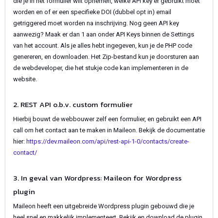
die je in het formulier wilt opnemen, welke API key er gebruikt moet
worden en of er een specifieke DOI (dubbel opt in) email
getriggered moet worden na inschrijving. Nog geen API key
aanwezig? Maak er dan 1 aan onder API Keys binnen de Settings
van het account. Als je alles hebt ingegeven, kun je de PHP code
genereren, en downloaden. Het Zip-bestand kun je doorsturen aan
de webdeveloper, die het stukje code kan implementeren in de
website.
2. REST API o.b.v. custom formulier
Hierbij bouwt de webbouwer zelf een formulier, en gebruikt een API
call om het contact aan te maken in Maileon. Bekijk de documentatie
hier:
https://dev.maileon.com/api/rest-api-1-0/contacts/create-
contact/
3. In geval van Wordpress: Maileon for Wordpress
plugin
Maileon heeft een uitgebreide Wordpress plugin gebouwd die je
heel snel en makkelijk implementeert. Bekijk en download de plugin